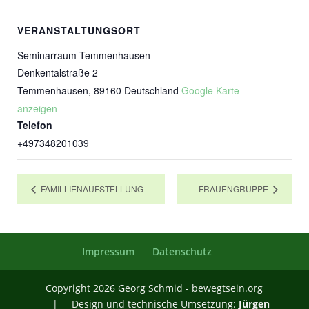
VERANSTALTUNGSORT
Seminarraum Temmenhausen
Denkentalstraße 2
Temmenhausen
,
89160
Deutschland
Google Karte
anzeigen
Telefon
+497348201039
FAMILLIENAUFSTELLUNG
FRAUENGRUPPE
Impressum
Datenschutz
Copyright 2026 Georg Schmid - bewegtsein.org
| Design und technische Umsetzung:
Jürgen